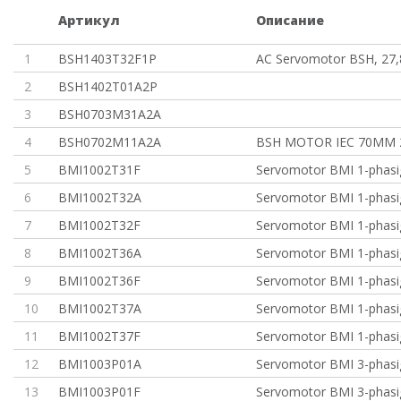
Артикул
Описание
1
BSH1403T32F1P
AC Servomotor BSH, 27,
2
BSH1402T01A2P
3
BSH0703M31A2A
4
BSH0702M11A2A
BSH MOTOR IEC 70MM 
5
BMI1002T31F
Servomotor BMI 1-phasi
6
BMI1002T32A
Servomotor BMI 1-phasi
7
BMI1002T32F
Servomotor BMI 1-phasi
8
BMI1002T36A
Servomotor BMI 1-phasi
9
BMI1002T36F
Servomotor BMI 1-phasi
10
BMI1002T37A
Servomotor BMI 1-phasi
11
BMI1002T37F
Servomotor BMI 1-phasi
12
BMI1003P01A
Servomotor BMI 3-phasig
13
BMI1003P01F
Servomotor BMI 3-phasig