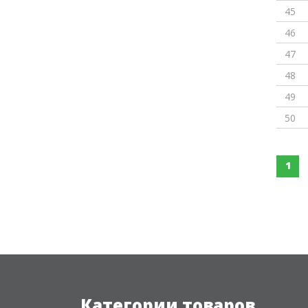
45
46
47
48
49
50
1
Категории товаров