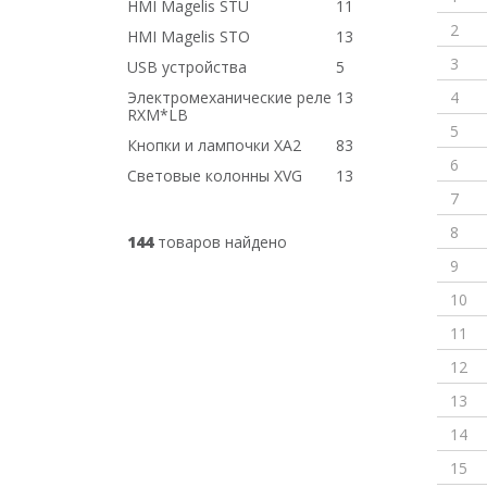
HMI Magelis STU
11
2
HMI Magelis STO
13
3
USB устройства
5
Электромеханические реле
13
4
RXM*LB
5
Кнопки и лампочки XA2
83
6
Световые колонны XVG
13
7
8
144
товаров найдено
9
10
11
12
13
14
15