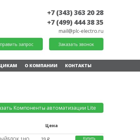
+7 (343) 363 20 28
+7 (499) 444 38 35
mail@plc-electro.ru
править запрос
Заказать звонок
ЩИКАМ
О КОМПАНИИ
КОНТАКТЫ
азать Компоненты автоматизации Lite
е
Цена
Купить
НЫЙБЛОК,1НО
39 ₽