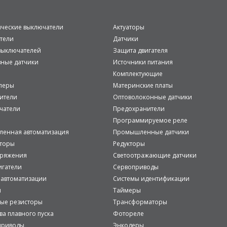
ические выключатели
Актуаторы
тели
Датчики
ыключателей
Защита двигателя
вные датчики
Источники питания
Комплектующие
леры
Материнские платы
ители
Оптоволоконные датчики
чатели
Предохранители
Программируемое реле
енная автоматизация
Промышленные датчики
аторы
Редукторы
пряжения
Светоотражающие датчики
игатели
Сервоприводы
 автоматизации
Системы идентификации
и
Таймеры
ые резисторы
Трансформаторы
ва плавного пуска
Фотореле
приводы
Энкодеры