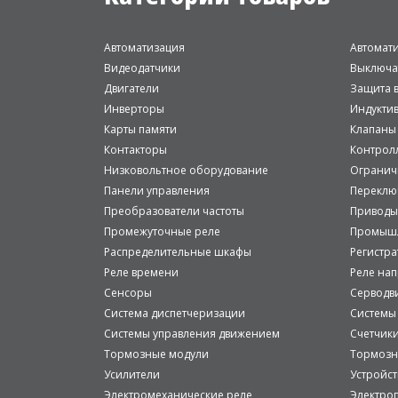
Автоматизация
Автомат
Видеодатчики
Выключа
Двигатели
Защита в
Инверторы
Индукти
Карты памяти
Клапаны
Контакторы
Контрол
Низковольтное оборудование
Огранич
Панели управления
Переклю
Преобразователи частоты
Приводы
Промежуточные реле
Промышл
Распределительные шкафы
Регистр
Реле времени
Реле на
Сенсоры
Серводв
Система диспетчеризации
Системы
Системы управления движением
Счетчик
Тормозные модули
Тормозн
Усилители
Устройст
Электромеханические реле
Электро