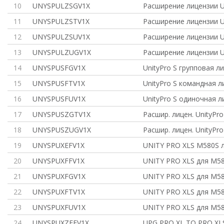
10
UNYSPULZSGV1X
Расширение лицензии U
11
UNYSPULZSTV1X
Расширение лицензии U
12
UNYSPULZSUV1X
Расширение лицензии U
13
UNYSPULZUGV1X
Расширение лицензии U
14
UNYSPUSFGV1X
UnityPro S групповая л
15
UNYSPUSFTV1X
UnityPro S командная л
16
UNYSPUSFUV1X
UnityPro S одиночная л
17
UNYSPUSZGTV1X
Расшир. лицен. UnityPro 
18
UNYSPUSZUGV1X
Расшир. лицен. UnityPro
19
UNYSPUXEFV1X
UNITY PRO XLS M580S л
20
UNYSPUXFFV1X
UNITY PRO XLS для M58
21
UNYSPUXFGV1X
UNITY PRO XLS для M58
22
UNYSPUXFTV1X
UNITY PRO XLS для M5
23
UNYSPUXFUV1X
UNITY PRO XLS для M58
24
UNYSPUXZEFV1X
UPG PRO XL TO PRO XL