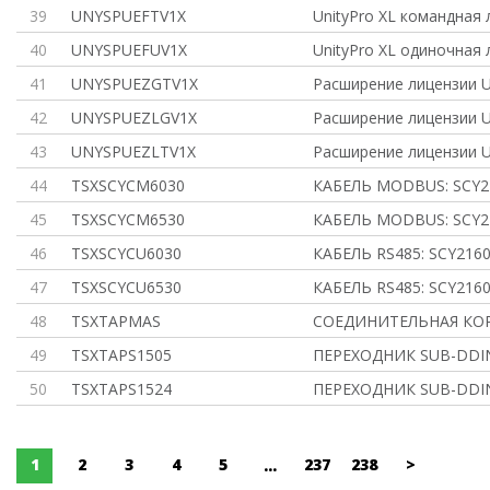
39
UNYSPUEFTV1X
UnityPro XL командная
40
UNYSPUEFUV1X
UnityPro XL одиночная
41
UNYSPUEZGTV1X
Расширение лицензии U
42
UNYSPUEZLGV1X
Расширение лицензии U
43
UNYSPUEZLTV1X
Расширение лицензии U
44
TSXSCYCM6030
КАБЕЛЬ MODBUS: SCY2
45
TSXSCYCM6530
КАБЕЛЬ MODBUS: SCY2
46
TSXSCYCU6030
КАБЕЛЬ RS485: SCY216
47
TSXSCYCU6530
КАБЕЛЬ RS485: SCY216
48
TSXTAPMAS
СОЕДИНИТЕЛЬНАЯ КОР
49
TSXTAPS1505
ПЕРЕХОДНИК SUB-DDI
50
TSXTAPS1524
ПЕРЕХОДНИК SUB-DDI
1
2
3
4
5
237
238
>
...