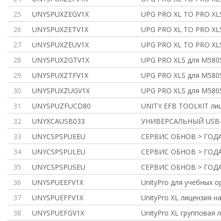
25
UNYSPUXZEGV1X
UPG PRO XL TO PRO XL
26
UNYSPUXZETV1X
UPG PRO XL TO PRO XL
27
UNYSPUXZEUV1X
UPG PRO XL TO PRO XL
28
UNYSPUXZGTV1X
UPG PRO XLS для M580S
29
UNYSPUXZTFV1X
UPG PRO XLS для M580S
30
UNYSPUXZUGV1X
UPG PRO XLS для M580S
31
UNYSPUZFUCD80
UNITY EFB TOOLKIT ли
32
UNYXCAUSB033
УНИВЕРСАЛЬНЫЙ USB-
33
UNYCSPSPUEEU
СЕРВИС ОБНОВ > ГОДА
34
UNYCSPSPULEU
СЕРВИС ОБНОВ > ГОДА
35
UNYCSPSPUSEU
СЕРВИС ОБНОВ > ГОДА
36
UNYSPUEEFV1X
UnityPro для учебных о
37
UNYSPUEFFV1X
UnityPro XL лицензия н
38
UNYSPUEFGV1X
UnityPro XL групповая 