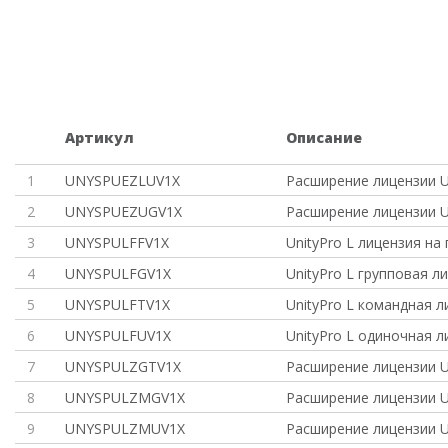
Артикул
Описание
1
UNYSPUEZLUV1X
Расширение лицензии U
2
UNYSPUEZUGV1X
Расширение лицензии U
3
UNYSPULFFV1X
UnityPro L лицензия на
4
UNYSPULFGV1X
UnityPro L групповая л
5
UNYSPULFTV1X
UnityPro L командная л
6
UNYSPULFUV1X
UnityPro L одиночная л
7
UNYSPULZGTV1X
Расширение лицензии U
8
UNYSPULZMGV1X
Расширение лицензии U
9
UNYSPULZMUV1X
Расширение лицензии U