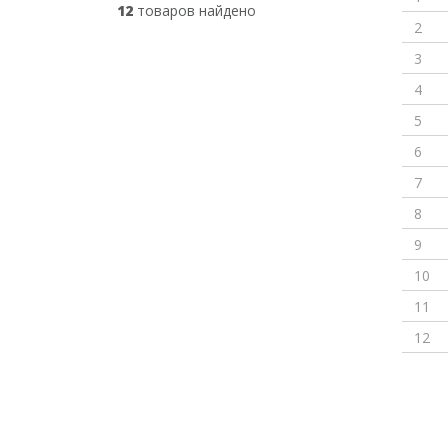
12
товаров найдено
2
3
4
5
6
7
8
9
10
11
12