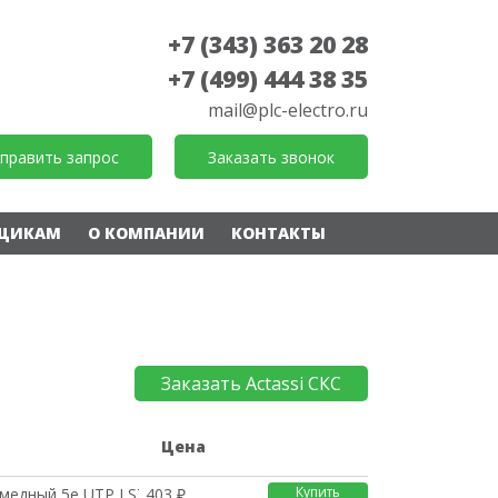
+7 (343) 363 20 28
+7 (499) 444 38 35
mail@plc-electro.ru
править запрос
Заказать звонок
ЩИКАМ
О КОМПАНИИ
КОНТАКТЫ
Заказать Actassi СКС
е
Цена
Купить
 медный 5е UTP LSZH 1
403 ₽