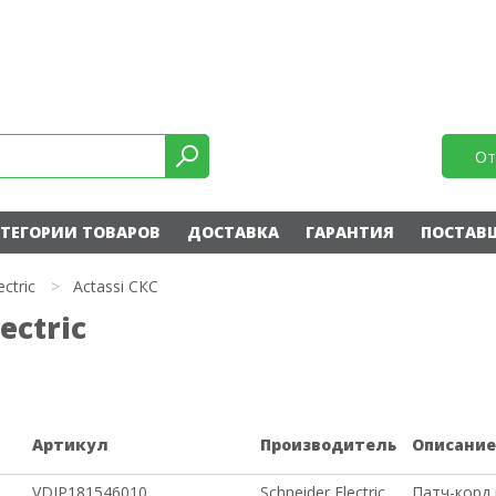
От
ТЕГОРИИ ТОВАРОВ
ДОСТАВКА
ГАРАНТИЯ
ПОСТАВ
ectric
>
Actassi СКС
ectric
Артикул
Производитель
Описани
VDIP181546010
Schneider Electric
Патч-корд