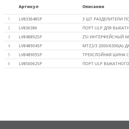
Артикул
Описание
1
LV833648SP
3 ШТ РАЗДЕЛИТЕЛИ 
2
LV836386
ПОРТ ULP ДЛЯ ВЫКАТ
3
LV848892SP
ZSI ИНТЕРФЕЙСНЫЙ 
4
LV848904SP
MTZ2/3 2000/6300(А) 
5
LV848905SP
ТРЕХСЛОЙНАЯ ШИНА С
6
LV850062SP
ПОРТ ULP ВЫКАТНОГО