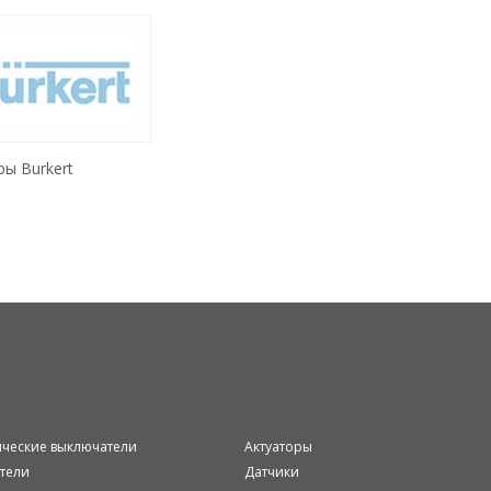
ы Burkert
ические выключатели
Актуаторы
тели
Датчики