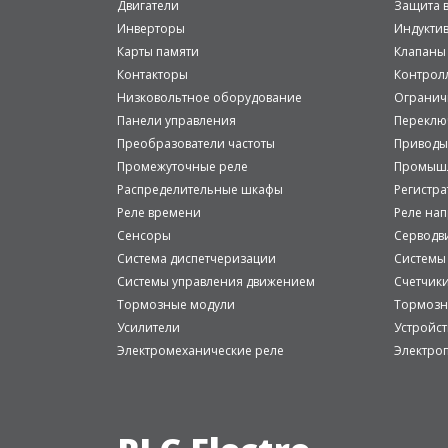
Двигатели
Защита в
Инверторы
Индукти
Карты памяти
Клапаны
Контакторы
Контрол
Низковольтное оборудование
Огранич
Панели управления
Переклю
Преобразователи частоты
Приводы
Промежуточные реле
Промышл
Распределительные шкафы
Регистр
Реле времени
Реле на
Сенсоры
Серводв
Система диспетчеризации
Системы
Системы управления движением
Счетчик
Тормозные модули
Тормозн
Усилители
Устройст
Электромеханические реле
Электро