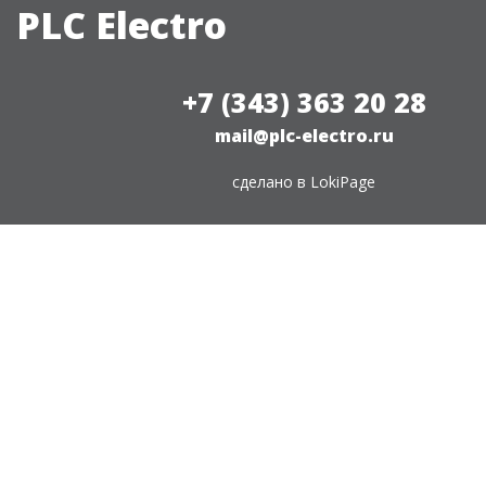
PLC Electro
+7 (343) 363 20 28
mail@plc-electro.ru
сделано в
LokiPage