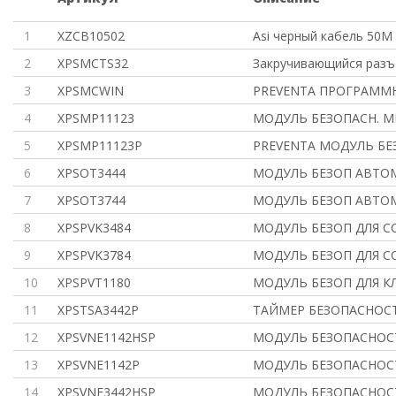
1
XZCB10502
Asi черный кабель 50M
2
XPSMCTS32
Закручивающийся разъ
3
XPSMCWIN
PREVENTA ПРОГРАММ
4
XPSMP11123
МОДУЛЬ БЕЗОПАСН. М
5
XPSMP11123P
PREVENTA МОДУЛЬ БЕ
6
XPSOT3444
МОДУЛЬ БЕЗОП АВТОМ
7
XPSOT3744
МОДУЛЬ БЕЗОП АВТОМ
8
XPSPVK3484
МОДУЛЬ БЕЗОП ДЛЯ С
9
XPSPVK3784
МОДУЛЬ БЕЗОП ДЛЯ С
10
XPSPVT1180
МОДУЛЬ БЕЗОП ДЛЯ К
11
XPSTSA3442P
ТАЙМЕР БЕЗОПАСНОС
12
XPSVNE1142HSP
МОДУЛЬ БЕЗОПАСНОСТ
13
XPSVNE1142P
МОДУЛЬ БЕЗОПАСНОСТ
14
XPSVNE3442HSP
МОДУЛЬ БЕЗОПАСНОСТ