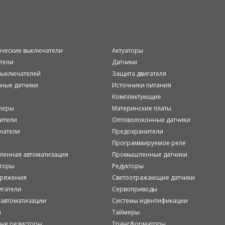
ические выключатели
Актуаторы
тели
Датчики
ыключателей
Защита двигателя
вные датчики
Источники питания
Комплектующие
леры
Материнские платы
ители
Оптоволоконные датчики
чатели
Предохранители
Программируемое реле
енная автоматизация
Промышленные датчики
аторы
Редукторы
пряжения
Светоотражающие датчики
игатели
Сервоприводы
 автоматизации
Системы идентификации
и
Таймеры
ые резисторы
Трансформаторы