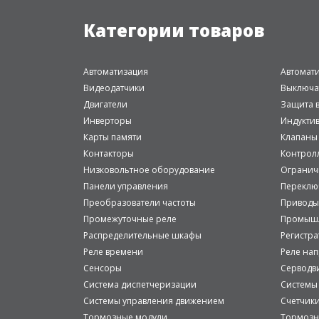
Категории товаров
Автоматизация
Автомат
Видеодатчики
Выключа
Двигатели
Защита в
Инверторы
Индукти
Карты памяти
Клапаны
Контакторы
Контрол
Низковольтное оборудование
Огранич
Панели управления
Переклю
Преобразователи частоты
Приводы
Промежуточные реле
Промышл
Распределительные шкафы
Регистр
Реле времени
Реле на
Сенсоры
Серводв
Система диспетчеризации
Системы
Системы управления движением
Счетчик
Тормозные модули
Тормозн