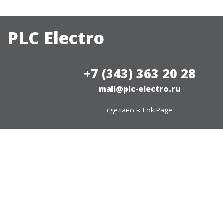
PLC Electro
+7 (343) 363 20 28
mail@plc-electro.ru
сделано в
LokiPage