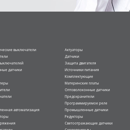
ические выключатели
Актуаторы
тели
Датчики
ыключателей
Защита двигателя
вные датчики
Источники питания
Комплектующие
леры
Материнские платы
ители
Оптоволоконные датчики
чатели
Предохранители
Программируемое реле
енная автоматизация
Промышленные датчики
аторы
Редукторы
пряжения
Светоотражающие датчики
игатели
Сервоприводы