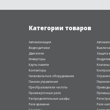
Категории товаров
Автоматизация
Автомат
Видеодатчики
Выключа
Двигатели
Защита в
Инверторы
Индукти
Карты памяти
Клапаны
Контакторы
Контрол
Низковольтное оборудование
Огранич
Панели управления
Переклю
Преобразователи частоты
Приводы
Промежуточные реле
Промышл
Распределительные шкафы
Регистр
Реле времени
Реле на
Сенсоры
Серводв