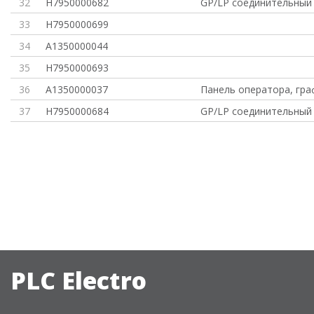
32
H7950000682
GP/LP соединительный 
33
H7950000699
34
A1350000044
35
H7950000693
36
A1350000037
Панель оператора, гра
37
H7950000684
GP/LP соединительный 
PLC Electro