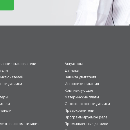
ические выключатели
Актуаторы
тели
Датчики
ыключателей
Защита двигателя
вные датчики
Источники питания
Комплектующие
леры
Материнские платы
ители
Оптоволоконные датчики
чатели
Предохранители
Программируемое реле
енная автоматизация
Промышленные датчики