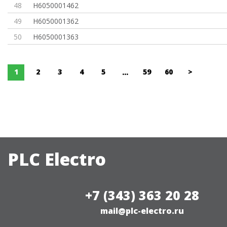
48
H6050001462
49
H6050001362
50
H6050001363
1
2
3
4
5
59
60
>
...
PLC Electro
+7 (343) 363 20 28
mail@plc-electro.ru