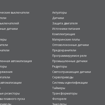
ические выключатели
Актуаторы
тели
Датчики
ыключателей
Защита двигателя
вные датчики
Источники питания
Комплектующие
леры
Материнские платы
ители
Оптоволоконные датчики
чатели
Предохранители
Программируемое реле
енная автоматизация
Промышленные датчики
аторы
Редукторы
пряжения
Светоотражающие датчики
игатели
Сервоприводы
 автоматизации
Системы идентификации
и
Таймеры
ые резисторы
Трансформаторы
ва плавного пуска
Фотореле
приводы
Энкодеры