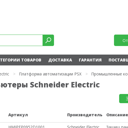
От
ТЕГОРИИ ТОВАРОВ
ДОСТАВКА
ГАРАНТИЯ
ПОСТАВ
ectric
>
Платформа автоматизации PSX
>
Промышленные к
еры Schneider Electric
Артикул
Производитель
Описани
HMIPEP0952D1001
Schneider Electric
Защищ пане