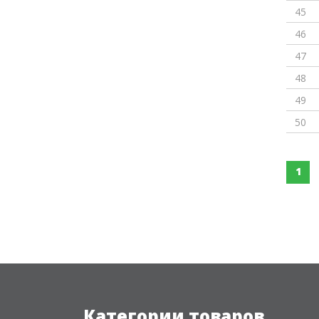
45
46
47
48
49
50
1
Категории товаров