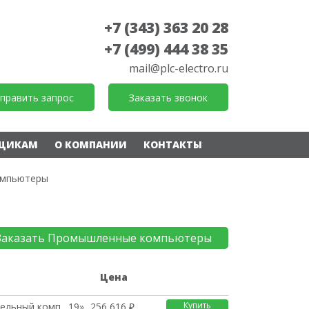
+7 (343) 363 20 28
+7 (499) 444 38 35
mail@plc-electro.ru
править запрос
Заказать звонок
ЩИКАМ
О КОМПАНИИ
КОНТАКТЫ
омпьютеры
Заказать Промышленные компьютеры
е
Цена
Купить
льный комп., 19», DC
256 616 ₽