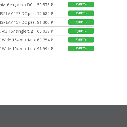
Купить
niv, без диска,DC, 1
50 576 ₽
Купить
ISPLAY 12? DC резист
72 682 ₽
Купить
ISPLAY 15? DC резист
81 306 ₽
Купить
4:3 15? single t. д
60 039 ₽
Купить
Wide 15» multi-t. д
68 754 ₽
Купить
Wide 19» multi-t. д
91 994 ₽