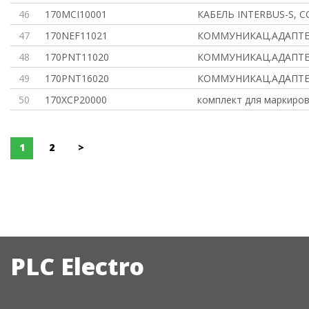
46
170MCI10001
КАБЕЛЬ INTERBUS-S, 
47
170NEF11021
КОММУНИКАЦ.АДАПТЕ
48
170PNT11020
КОММУНИКАЦ.АДАПТЕ
49
170PNT16020
КОММУНИКАЦ.АДАПТЕ
50
170XCP20000
комплект для маркиро
1
2
>
PLC Electro