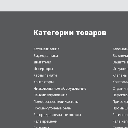
Категории товаров
Автоматизация
Автомат
Видеодатчики
Выключа
Двигатели
Защита в
Инверторы
Индукти
Карты памяти
Клапаны
Контакторы
Контрол
Низковольтное оборудование
Огранич
Панели управления
Переклю
Преобразователи частоты
Приводы
Промежуточные реле
Промышл
Распределительные шкафы
Регистр
Реле времени
Реле на
Сенсоры
Серводв