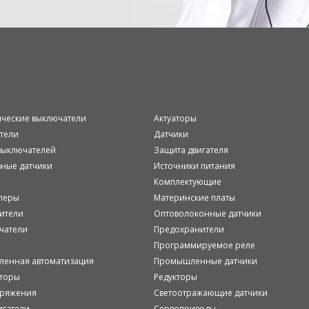
ические выключатели
Актуаторы
тели
Датчики
ыключателей
Защита двигателя
вные датчики
Источники питания
Комплектующие
леры
Материнские платы
ители
Оптоволоконные датчики
чатели
Предохранители
Программируемое реле
енная автоматизация
Промышленные датчики
аторы
Редукторы
пряжения
Светоотражающие датчики
игатели
Сервоприводы