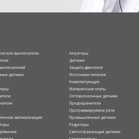
ические выключатели
Актуаторы
тели
Датчики
ыключателей
Защита двигателя
вные датчики
Источники питания
Комплектующие
леры
Материнские платы
ители
Оптоволоконные датчики
чатели
Предохранители
Программируемое реле
енная автоматизация
Промышленные датчики
аторы
Редукторы
пряжения
Светоотражающие датчики
игатели
Сервоприводы