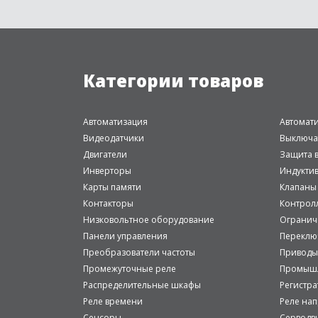
Категории товаров
Автоматизация
Автомат
Видеодатчики
Выключа
Двигатели
Защита в
Инверторы
Индукти
Карты памяти
Клапаны
Контакторы
Контрол
Низковольтное оборудование
Огранич
Панели управления
Переклю
Преобразователи частоты
Приводы
Промежуточные реле
Промышл
Распределительные шкафы
Регистр
Реле времени
Реле на
Сенсоры
Серводв