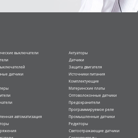
ические выключатели
Актуаторы
тели
Датчики
ыключателей
Защита двигателя
вные датчики
Источники питания
Комплектующие
леры
Материнские платы
ители
Оптоволоконные датчики
чатели
Предохранители
Программируемое реле
енная автоматизация
Промышленные датчики
аторы
Редукторы
пряжения
Светоотражающие датчики
игатели
Сервоприводы