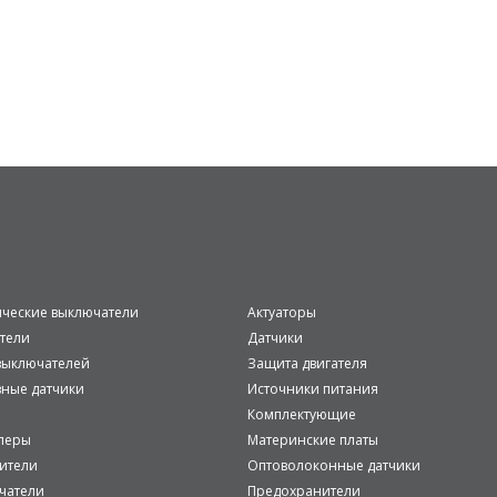
ические выключатели
Актуаторы
тели
Датчики
ыключателей
Защита двигателя
вные датчики
Источники питания
Комплектующие
леры
Материнские платы
ители
Оптоволоконные датчики
чатели
Предохранители