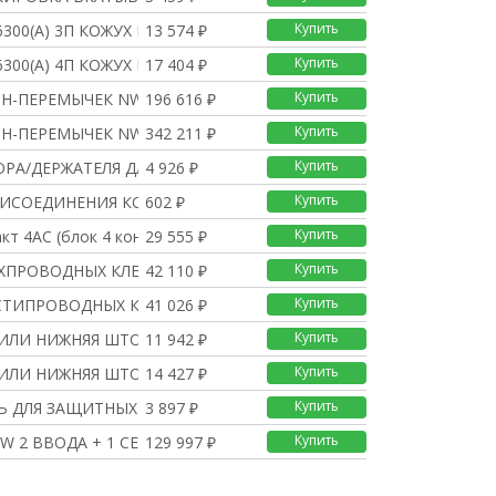
Купить
300(A) 3П КОЖУХ НА КЛ
13 574 ₽
Купить
300(A) 4П КОЖУХ НА КЛ
17 404 ₽
Купить
Н-ПЕРЕМЫЧЕК NWDC 10/20
196 616 ₽
Купить
Н-ПЕРЕМЫЧЕК NWDC 40
342 211 ₽
Купить
ОРА/ДЕРЖАТЕЛЯ ДЛЯ NW
4 926 ₽
Купить
ИСОЕДИНЕНИЯ КОНТАКТОВ
602 ₽
Купить
кт 4АС (блок 4 конта
29 555 ₽
Купить
ЕХПРОВОДНЫХ КЛЕММ ШАСС
42 110 ₽
Купить
СТИПРОВОДНЫХ КЛЕММ ШАС
41 026 ₽
Купить
 ИЛИ НИЖНЯЯ ШТОРКА ШАС
11 942 ₽
Купить
 ИЛИ НИЖНЯЯ ШТОРКА ШАС
14 427 ₽
Купить
Ь ДЛЯ ЗАЩИТНЫХ ШТОРОК
3 897 ₽
Купить
NW 2 ВВОДА + 1 СЕКЦИОН
129 997 ₽