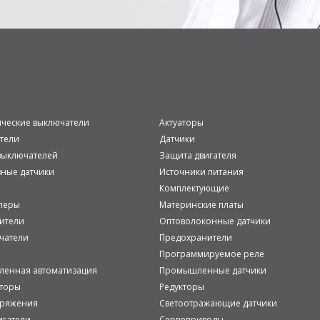
ические выключатели
Актуаторы
тели
Датчики
ыключателей
Защита двигателя
вные датчики
Источники питания
Комплектующие
леры
Материнские платы
ители
Оптоволоконные датчики
чатели
Предохранители
Программируемое реле
енная автоматизация
Промышленные датчики
аторы
Редукторы
пряжения
Светоотражающие датчики
игатели
Сервоприводы