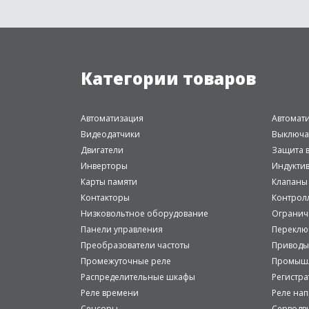
Категории товаров
Автоматизация
Автомат
Видеодатчики
Выключа
Двигатели
Защита в
Инверторы
Индукти
Карты памяти
Клапаны
Контакторы
Контрол
Низковольтное оборудование
Огранич
Панели управления
Переклю
Преобразователи частоты
Приводы
Промежуточные реле
Промышл
Распределительные шкафы
Регистр
Реле времени
Реле на
Сенсоры
Серводв