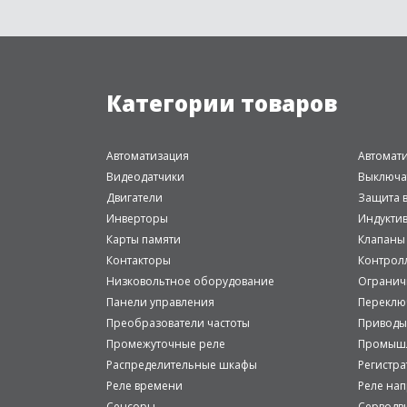
Категории товаров
Автоматизация
Автомат
Видеодатчики
Выключа
Двигатели
Защита в
Инверторы
Индукти
Карты памяти
Клапаны
Контакторы
Контрол
Низковольтное оборудование
Огранич
Панели управления
Переклю
Преобразователи частоты
Приводы
Промежуточные реле
Промышл
Распределительные шкафы
Регистр
Реле времени
Реле на
Сенсоры
Серводв