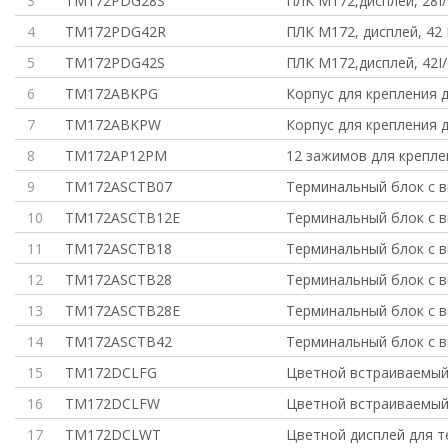
3
TM172PDG28S
ПЛК М172,дисплей, 28I/
4
TM172PDG42R
ПЛК М172, дисплей, 42 I
5
TM172PDG42S
ПЛК М172,дисплей, 42I/
6
TM172ABKPG
Корпус для крепления 
7
TM172ABKPW
Корпус для крепления 
8
TM172AP12PM
12 зажимов для крепле
9
TM172ASCTB07
Терминальный блок с в
10
TM172ASCTB12E
Терминальный блок с в
11
TM172ASCTB18
Терминальный блок с в
12
TM172ASCTB28
Терминальный блок с в
13
TM172ASCTB28E
Терминальный блок с в
14
TM172ASCTB42
Терминальный блок с в
15
TM172DCLFG
Цветной встраиваемый
16
TM172DCLFW
Цветной встраиваемый
17
TM172DCLWT
Цветной дисплей для т