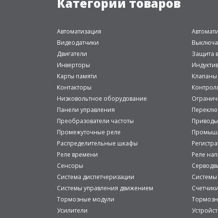
Категории товаров
Автоматизация
Автомат
Видеодатчики
Выключа
Двигатели
Защита в
Инверторы
Индукти
Карты памяти
Клапаны
Контакторы
Контрол
Низковольтное оборудование
Огранич
Панели управления
Переклю
Преобразователи частоты
Приводы
Промежуточные реле
Промышл
Распределительные шкафы
Регистр
Реле времени
Реле на
Сенсоры
Серводв
Система диспетчеризации
Системы
Системы управления движением
Счетчик
Тормозные модули
Тормозн
Усилители
Устройст