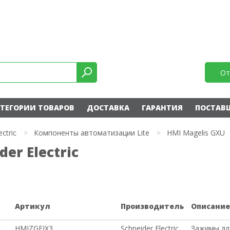
От
ТЕГОРИИ ТОВАРОВ
ДОСТАВКА
ГАРАНТИЯ
ПОСТАВ
ectric
>
Компоненты автоматизации Lite
>
HMI Magelis GXU
er Electric
Артикул
Производитель
Описани
HMIZGFIX3
Schneider Electric
Зажимы дл