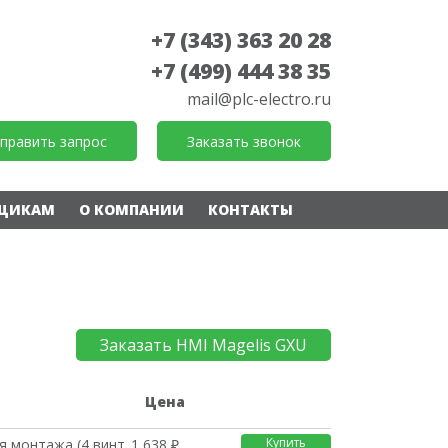
+7 (343) 363 20 28
+7 (499) 444 38 35
mail@plc-electro.ru
править запрос
Заказать звонок
ЩИКАМ
О КОМПАНИИ
КОНТАКТЫ
Заказать HMI Magelis GXU
е
Цена
Купить
я монтажа (4 винта в
1 638 ₽