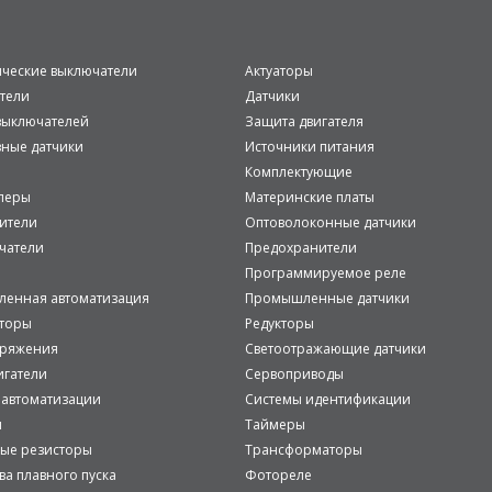
ические выключатели
Актуаторы
тели
Датчики
ыключателей
Защита двигателя
вные датчики
Источники питания
Комплектующие
леры
Материнские платы
ители
Оптоволоконные датчики
чатели
Предохранители
Программируемое реле
енная автоматизация
Промышленные датчики
аторы
Редукторы
пряжения
Светоотражающие датчики
игатели
Сервоприводы
 автоматизации
Системы идентификации
и
Таймеры
ые резисторы
Трансформаторы
ва плавного пуска
Фотореле