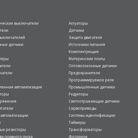
ические выключатели
Актуаторы
тели
Датчики
ыключателей
Защита двигателя
вные датчики
Источники питания
Комплектующие
леры
Материнские платы
ители
Оптоволоконные датчики
чатели
Предохранители
Программируемое реле
енная автоматизация
Промышленные датчики
аторы
Редукторы
пряжения
Светоотражающие датчики
игатели
Сервоприводы
 автоматизации
Системы идентификации
и
Таймеры
ые резисторы
Трансформаторы
ва плавного пуска
Фотореле