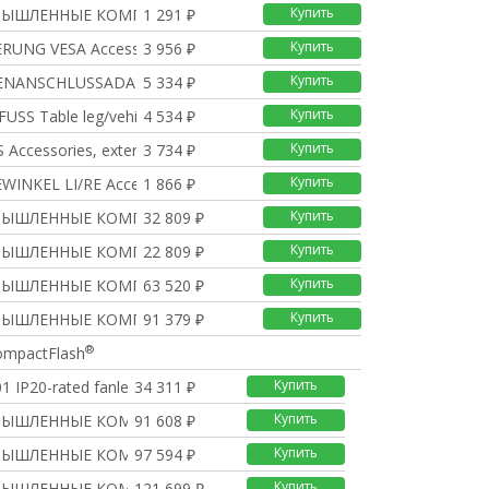
Купить
МЫШЛЕННЫЕ КОМПЬЮТЕРЫ
1 291 ₽
Купить
RUNG VESA Accessories
3 956 ₽
Купить
ENANSCHLUSSADAPTER Acc
5 334 ₽
Купить
USS Table leg/vehicl
4 534 ₽
Купить
 Accessories, extern
3 734 ₽
Купить
WINKEL LI/RE Accessor
1 866 ₽
Купить
МЫШЛЕННЫЕ КОМПЬЮТЕРЫ
32 809 ₽
Купить
МЫШЛЕННЫЕ КОМПЬЮТЕРЫ
22 809 ₽
Купить
МЫШЛЕННЫЕ КОМПЬЮТЕРЫ
63 520 ₽
Купить
МЫШЛЕННЫЕ КОМПЬЮТЕРЫ
91 379 ₽
®
ompactFlash
Купить
1 IP20-rated fanless
34 311 ₽
Купить
МЫШЛЕННЫЕ КОМПЬЮТЕРЫ
91 608 ₽
Купить
МЫШЛЕННЫЕ КОМПЬЮТЕРЫ
97 594 ₽
Купить
МЫШЛЕННЫЕ КОМПЬЮТЕРЫ
121 699 ₽