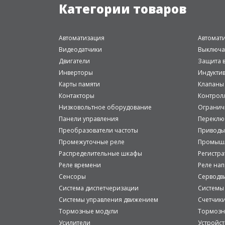
Категории товаров
Автоматизация
Автомат
Видеодатчики
Выключа
Двигатели
Защита в
Инверторы
Индукти
Карты памяти
Клапаны
Контакторы
Контрол
Низковольтное оборудование
Огранич
Панели управления
Переклю
Преобразователи частоты
Приводы
Промежуточные реле
Промышл
Распределительные шкафы
Регистр
Реле времени
Реле на
Сенсоры
Серводв
Система диспетчеризации
Системы
Системы управления движением
Счетчик
Тормозные модули
Тормозн
Усилители
Устройст