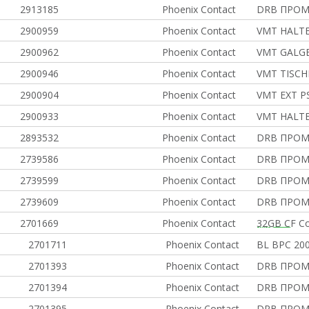
2913185
Phoenix Contact
DRB ПРО
2900959
Phoenix Contact
VMT HALTE
2900962
Phoenix Contact
VMT GALG
2900946
Phoenix Contact
VMT TISCHF
2900904
Phoenix Contact
VMT EXT PS
2900933
Phoenix Contact
VMT HALTE
2893532
Phoenix Contact
DRB ПРО
2739586
Phoenix Contact
DRB ПРО
2739599
Phoenix Contact
DRB ПРО
2739609
Phoenix Contact
DRB ПРО
2701669
Phoenix Contact
32GB CF C
Купить
22 222 ₽
2701711
Phoenix Contact
BL BPC 200
2701393
Phoenix Contact
DRB ПРО
2701394
Phoenix Contact
DRB ПРО
2701395
Phoenix Contact
DRB ПРО