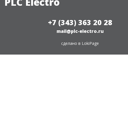
PLC Electro
+7 (343) 363 20 28
mail@plc-electro.ru
сделано в
LokiPage