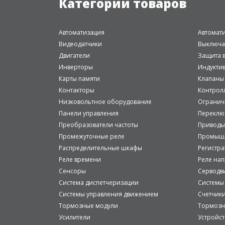
Категории товаров
Автоматизация
Автомат
Видеодатчики
Выключа
Двигатели
Защита в
Инверторы
Индукти
Карты памяти
Клапаны
Контакторы
Контрол
Низковольтное оборудование
Огранич
Панели управления
Переклю
Преобразователи частоты
Приводы
Промежуточные реле
Промышл
Распределительные шкафы
Регистр
Реле времени
Реле на
Сенсоры
Серводв
Система диспетчеризации
Системы
Системы управления движением
Счетчик
Тормозные модули
Тормозн
Усилители
Устройст