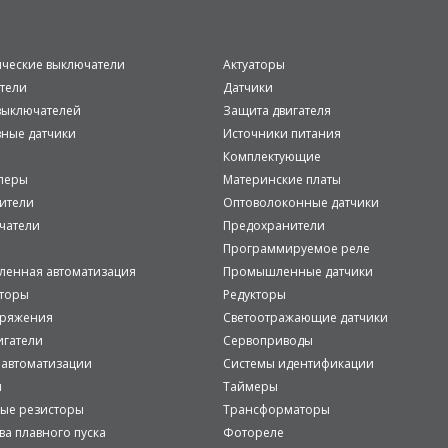
ические выключатели
Актуаторы
тели
Датчики
ыключателей
Защита двигателя
вные датчики
Источники питания
Комплектующие
леры
Материнские платы
ители
Оптоволоконные датчики
чатели
Предохранители
Программируемое реле
енная автоматизация
Промышленные датчики
аторы
Редукторы
пряжения
Светоотражающие датчики
игатели
Сервоприводы
 автоматизации
Системы идентификации
и
Таймеры
ые резисторы
Трансформаторы
ва плавного пуска
Фотореле