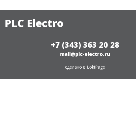
PLC Electro
+7 (343) 363 20 28
mail@plc-electro.ru
сделано в
LokiPage