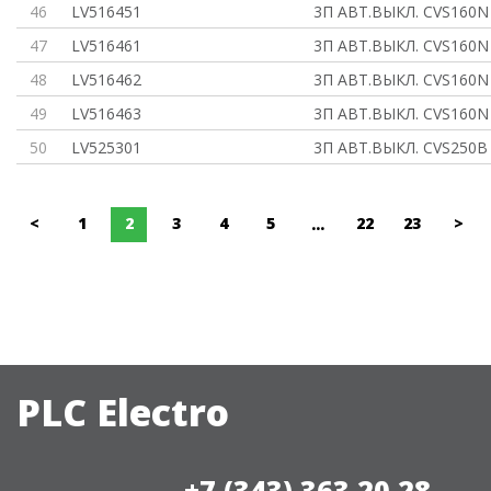
46
LV516451
3П АВТ.ВЫКЛ. CVS160N
47
LV516461
3П АВТ.ВЫКЛ. CVS160N
48
LV516462
3П АВТ.ВЫКЛ. CVS160N
49
LV516463
3П АВТ.ВЫКЛ. CVS160N
50
LV525301
3П АВТ.ВЫКЛ. CVS250B
<
1
2
3
4
5
22
23
>
...
PLC Electro
+7 (343) 363 20 28