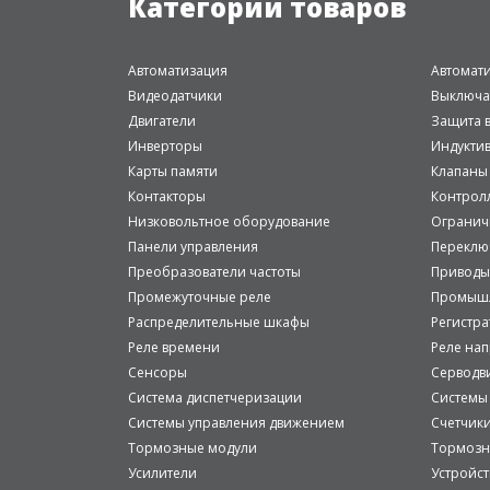
Категории товаров
Автоматизация
Автомат
Видеодатчики
Выключа
Двигатели
Защита в
Инверторы
Индукти
Карты памяти
Клапаны
Контакторы
Контрол
Низковольтное оборудование
Огранич
Панели управления
Переклю
Преобразователи частоты
Приводы
Промежуточные реле
Промышл
Распределительные шкафы
Регистр
Реле времени
Реле на
Сенсоры
Серводв
Система диспетчеризации
Системы
Системы управления движением
Счетчик
Тормозные модули
Тормозн
Усилители
Устройст