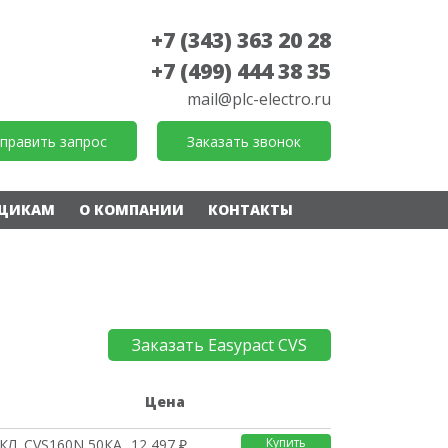
+7 (343) 363 20 28
+7 (499) 444 38 35
mail@plc-electro.ru
править запрос
Заказать звонок
ЩИКАМ
О КОМПАНИИ
КОНТАКТЫ
Заказать Easypact CVS
е
Цена
Купить
КЛ. CVS160N 50КА TM10
12 497 ₽