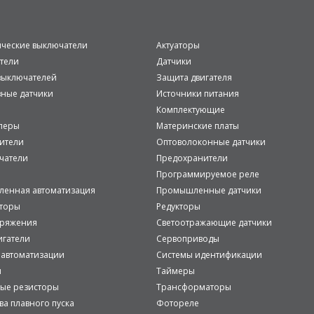
ические выключатели
Актуаторы
тели
Датчики
ыключателей
Защита двигателя
вные датчики
Источники питания
Комплектующие
леры
Материнские платы
ители
Оптоволоконные датчики
чатели
Предохранители
Программируемое реле
енная автоматизация
Промышленные датчики
аторы
Редукторы
пряжения
Светоотражающие датчики
игатели
Сервоприводы
 автоматизации
Системы идентификации
и
Таймеры
ые резисторы
Трансформаторы
ва плавного пуска
Фотореле