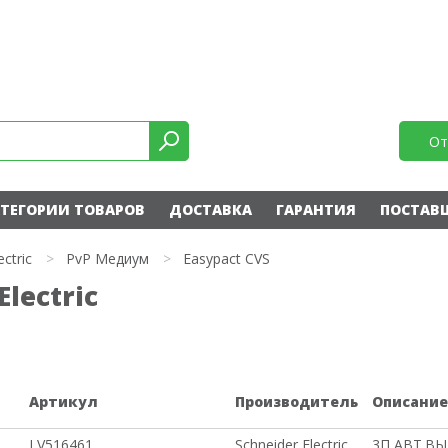
От
ТЕГОРИИ ТОВАРОВ
ДОСТАВКА
ГАРАНТИЯ
ПОСТАВ
ectric
>
PvP Медиум
>
Easypact CVS
Electric
Артикул
Производитель
Описани
LV516461
Schneider Electric
3П АВТ.ВЫ