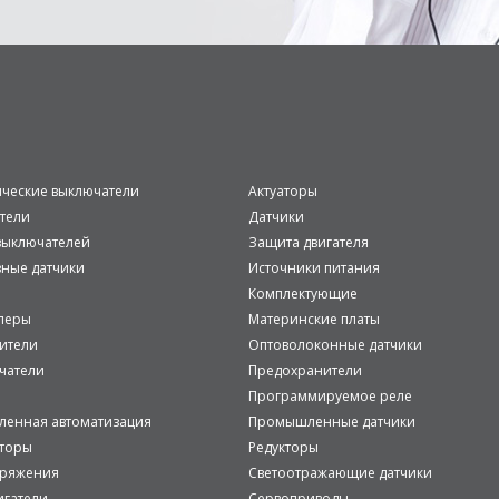
ические выключатели
Актуаторы
тели
Датчики
ыключателей
Защита двигателя
вные датчики
Источники питания
Комплектующие
леры
Материнские платы
ители
Оптоволоконные датчики
чатели
Предохранители
Программируемое реле
енная автоматизация
Промышленные датчики
аторы
Редукторы
пряжения
Светоотражающие датчики
игатели
Сервоприводы