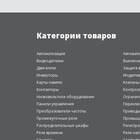
Категории товаров
Автоматизация
Автомат
Видеодатчики
Выключа
Двигатели
Защита в
Инверторы
Индукти
Карты памяти
Клапаны
Контакторы
Контрол
Низковольтное оборудование
Огранич
Панели управления
Переклю
Преобразователи частоты
Приводы
Промежуточные реле
Промышл
Распределительные шкафы
Регистр
Реле времени
Реле на
Сенсоры
Серводв