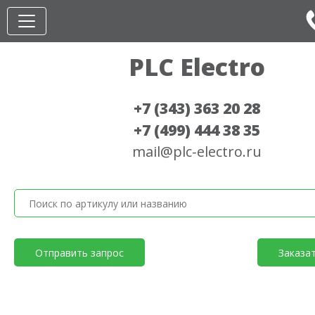
PLC Electro
+7 (343) 363 20 28
+7 (499) 444 38 35
mail@plc-electro.ru
Отправить запрос
Заказа