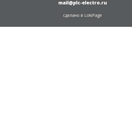
mail@plc-electro.ru
сделано в
LokiPage