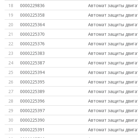
18
0000229836
Автомат защиты двига
19
0000225358
Автомат защиты двига
20
0000225364
Автомат защиты двига
21
0000225370
Автомат защиты двига
22
0000225376
Автомат защиты двига
23
0000225383
Автомат защиты двига
24
0000225387
Автомат защиты двига
25
0000225394
Автомат защиты двига
26
0000225395
Автомат защиты двига
27
0000225389
Автомат защиты двига
28
0000225396
Автомат защиты двига
29
0000225397
Автомат защиты двига
30
0000225390
Автомат защиты двига
31
0000225391
Автомат защиты двига