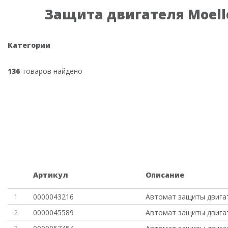
Защита двигателя Moell
Категории
136
товаров найдено
Артикул
Описание
1
0000043216
Автомат защиты двига
2
0000045589
Автомат защиты двига