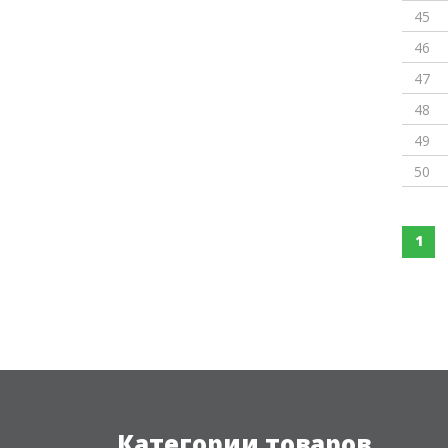
45
46
47
48
49
50
1
Категории товаров