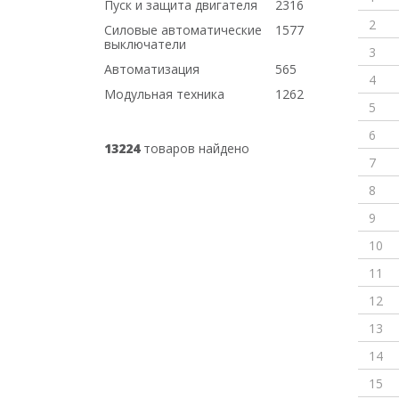
Пуск и защита двигателя
2316
2
Силовые автоматические
1577
выключатели
3
Автоматизация
565
4
Модульная техника
1262
5
6
13224
товаров найдено
7
8
9
10
11
12
13
14
15