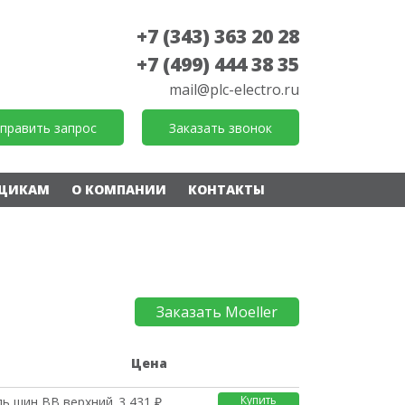
+7 (343) 363 20 28
+7 (499) 444 38 35
mail@plc-electro.ru
править запрос
Заказать звонок
ЩИКАМ
О КОМПАНИИ
КОНТАКТЫ
Заказать Moeller
е
Цена
Купить
ль шин BB верхний 25
3 431 ₽