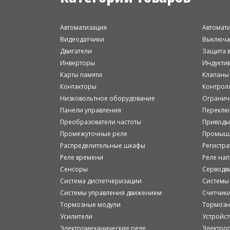
Автоматизация
Автомат
Видеодатчики
Выключа
Двигатели
Защита в
Инверторы
Индукти
Карты памяти
Клапаны
Контакторы
Контрол
Низковольтное оборудование
Огранич
Панели управления
Переклю
Преобразователи частоты
Приводы
Промежуточные реле
Промышл
Распределительные шкафы
Регистр
Реле времени
Реле на
Сенсоры
Серводв
Система диспетчеризации
Системы
Системы управления движением
Счетчик
Тормозные модули
Тормозн
Усилители
Устройст
Электромеханические реле
Электро