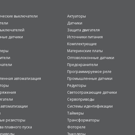
ические выключатели
Актуаторы
тели
Датчики
ыключателей
Защита двигателя
вные датчики
Источники питания
Комплектующие
леры
Материнские платы
ители
Оптоволоконные датчики
чатели
Предохранители
Программируемое реле
енная автоматизация
Промышленные датчики
аторы
Редукторы
пряжения
Светоотражающие датчики
игатели
Сервоприводы
 автоматизации
Системы идентификации
и
Таймеры
ые резисторы
Трансформаторы
ва плавного пуска
Фотореле
приводы
Энкодеры