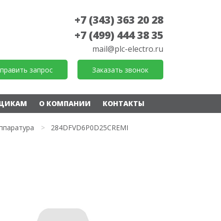
+7 (343) 363 20 28
+7 (499) 444 38 35
mail@plc-electro.ru
править запрос
Заказать звонок
ЩИКАМ
О КОМПАНИИ
КОНТАКТЫ
ппаратура
>
284DFVD6P0D25CREMI