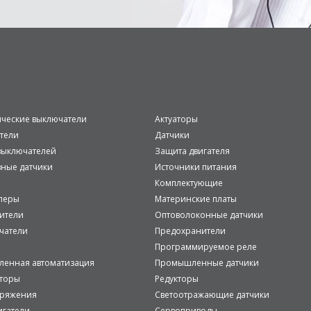
ические выключатели
Актуаторы
тели
Датчики
ыключателей
Защита двигателя
вные датчики
Источники питания
Комплектующие
леры
Материнские платы
ители
Оптоволоконные датчики
чатели
Предохранители
Программируемое реле
енная автоматизация
Промышленные датчики
аторы
Редукторы
пряжения
Светоотражающие датчики
игатели
Сервоприводы