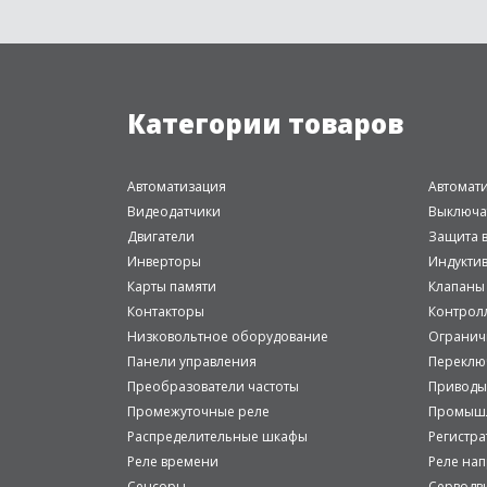
Категории товаров
Автоматизация
Автомат
Видеодатчики
Выключа
Двигатели
Защита в
Инверторы
Индукти
Карты памяти
Клапаны
Контакторы
Контрол
Низковольтное оборудование
Огранич
Панели управления
Переклю
Преобразователи частоты
Приводы
Промежуточные реле
Промышл
Распределительные шкафы
Регистр
Реле времени
Реле на
Сенсоры
Серводв