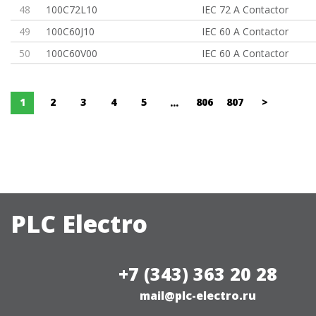
48
100C72L10
IEC 72 A Contactor
49
100C60J10
IEC 60 A Contactor
50
100C60V00
IEC 60 A Contactor
1
2
3
4
5
806
807
>
...
PLC Electro
+7 (343) 363 20 28
mail@plc-electro.ru