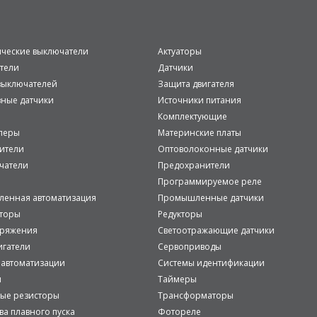
ические выключатели
Актуаторы
тели
Датчики
ыключателей
Защита двигателя
вные датчики
Источники питания
Комплектующие
леры
Материнские платы
ители
Оптоволоконные датчики
чатели
Предохранители
Программируемое реле
енная автоматизация
Промышленные датчики
аторы
Редукторы
пряжения
Светоотражающие датчики
игатели
Сервоприводы
 автоматизации
Системы идентификации
и
Таймеры
ые резисторы
Трансформаторы
ва плавного пуска
Фотореле