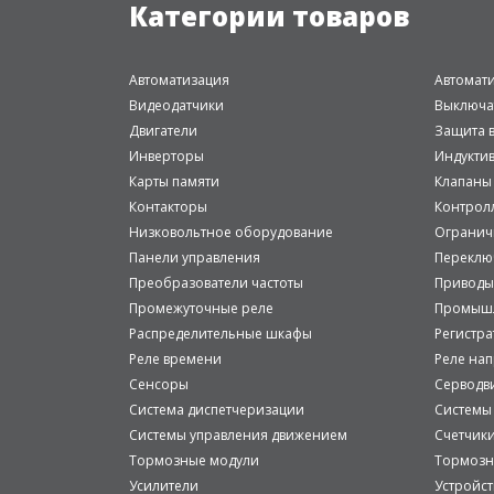
Категории товаров
Автоматизация
Автомат
Видеодатчики
Выключа
Двигатели
Защита в
Инверторы
Индукти
Карты памяти
Клапаны
Контакторы
Контрол
Низковольтное оборудование
Огранич
Панели управления
Переклю
Преобразователи частоты
Приводы
Промежуточные реле
Промышл
Распределительные шкафы
Регистр
Реле времени
Реле на
Сенсоры
Серводв
Система диспетчеризации
Системы
Системы управления движением
Счетчик
Тормозные модули
Тормозн
Усилители
Устройст