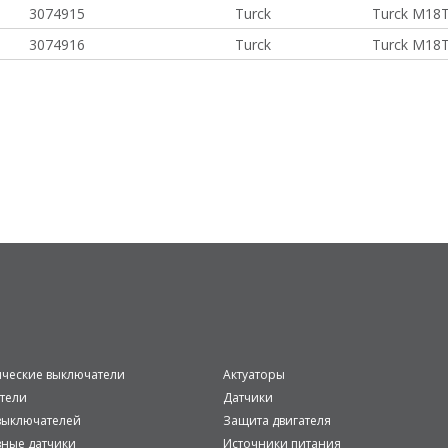
3074915
Turck
Turck M18
3074916
Turck
Turck M18
ические выключатели
Актуаторы
тели
Датчики
ыключателей
Защита двигателя
вные датчики
Источники питания