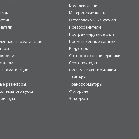
Комплектующие
леры
Материнские платы
ители
Оптоволоконные датчики
чатели
Предохранители
Программируемое реле
енная автоматизация
Промышленные датчики
аторы
Редукторы
пряжения
Светоотражающие датчики
игатели
Сервоприводы
 автоматизации
Системы идентификации
и
Таймеры
ые резисторы
Трансформаторы
ва плавного пуска
Фотореле
приводы
Энкодеры