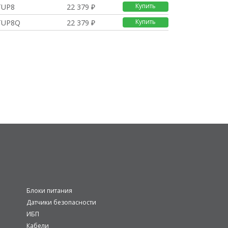
Купить
TUP8
22 379 ₽
Купить
TUP8Q
22 379 ₽
Блоки питания
Датчики безопасности
ИБП
Кабели