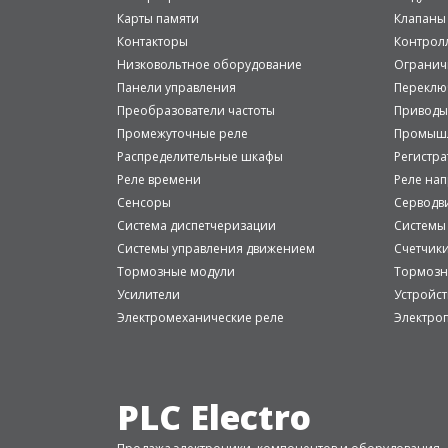
Карты памяти
Клапаны
Контакторы
Контрол
Низковольтное оборудование
Огранич
Панели управления
Переклю
Преобразователи частоты
Приводы
Промежуточные реле
Промышл
Распределительные шкафы
Регистр
Реле времени
Реле на
Сенсоры
Серводв
Система диспетчеризации
Системы
Системы управления движением
Счетчик
Тормозные модули
Тормозн
Усилители
Устройст
Электромеханические реле
Электро
PLC Electro