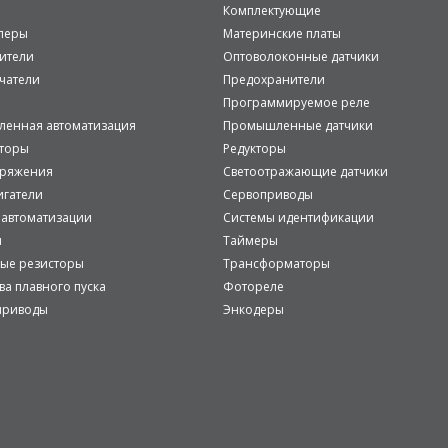
Комплектующие
леры
Материнские платы
ители
Оптоволоконные датчики
чатели
Предохранители
Программируемое реле
енная автоматизация
Промышленные датчики
аторы
Редукторы
пряжения
Светоотражающие датчики
игатели
Сервоприводы
 автоматизации
Системы идентификации
и
Таймеры
ые резисторы
Трансформаторы
ва плавного пуска
Фотореле
приводы
Энкодеры