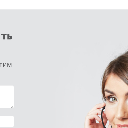
сть
етим