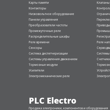
Карты памяти
Клапаны
Контакторы
Контрол
Низковольтное оборудование
Огранич
Панели управления
Переклю
Преобразователи частоты
Приводы
Промежуточные реле
Промышл
Распределительные шкафы
Регистр
Реле времени
Реле на
Сенсоры
Серводв
Система диспетчеризации
Системы
Системы управления движением
Счетчик
Тормозные модули
Тормозн
Усилители
Устройст
Электромеханические реле
Электро
PLC Electro
Продажа электроники, компонентов и оборудования