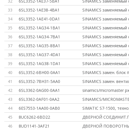
32
6SL3352-1AE37-5BA1
SINAMICS заменяемый 
33
6SL3352-1AE38-4BA1
SINAMICS заменяемый 
34
6SL3352-1AE41-0DA1
SINAMICS заменяемый 
35
6SL3352-1AG34-1BA1
SINAMICS заменяемый 
36
6SL3352-1AG34-7BA1
SINAMICS заменяемый 
37
6SL3352-1AG35-8BA1
SINAMICS заменяемый 
38
6SL3352-1AG37-4DA1
SINAMICS заменяемый 
39
6SL3352-1AG38-1DA1
SINAMICS заменяемый 
40
6SL3352-6BH00-0AA1
SINAMICS замен. блок 
41
6SL3352-7BH31-5AA0
SINAMICS замен. венти
42
6SL3362-0AG00-0AA1
sinamics/micromaster p
43
6SL3362-0AF01-0AA2
SINAMICS/MICROMASTER
44
6ES7553-1AA00-0AB0
SIMATIC S7-1500, техн
45
8UC6262-6BD22
ДВЕРНОЙ СОЕДИНИТ.
46
8UD1141-3AF21
ДВЕРНОЙ ПОВОРОТНЫ