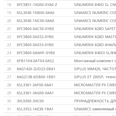
18
6FC5851-1XG00-0YA0-Z
SINUMERIK 840D SL C
19
6SL3040-1NB00-0AA0
SINAMICS NUMERIC CO
20
6SL3040-1NC00-0AA0
SINAMICS NUMERIC CO
21
6FC5800-0AC50-0YB0
SINUMERIK 828D SAFET
22
6FC5800-0AS52-0YB0
SINUMERIK 828D MAST
23
6FC5800-0AS53-0YB0
SINUMERIK 828D АНАЛ
24
6FC5800-0AM41-0YB0
SINUMERIK 840DI SL/84
25
6FB1104-0AT04-0AS2
Монтажный комплект с
26
6AG1420-2UD23-0BA1
SIPLUS MM420, ЧАСТО
27
6AG2138-6DB00-1BB1
SIPLUS ET 200SP, техн
28
6SL3361-3AF00-0AA1
MICROMASTER PX СМЕ
29
6SL3361-3AG00-0AA1
MICROMASTER PX СМЕ
30
3VL9300-3HC00
ПРИНАДЛЕЖНОСТЬ ДЛЯ 
31
6SL3352-1AE36-1BA1
SINAMICS заменяемый 