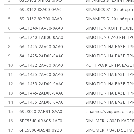
3
6SL3162-0HF02-0AA0
SINAMICS S120 вч прив
4
6SL3162-8XA00-0AA0
SINAMICS S120 набор 
5
6SL3162-8XB00-0AA0
SINAMICS S120 набор 
6
6AU1240-1AA00-0AA0
SIMOTION КОНТРОЛЛЕ
7
6AU1240-1AB00-0AA0
SIMOTION C240 PN П
8
6AU1425-2AA00-0AA0
SIMOTION НА БАЗЕ П
9
6AU1425-2AD00-0AA0
SIMOTION НА БАЗЕ П
10
6AU1432-2AA00-0AA0
КОНТРОЛЛЕР НА БАЗЕ
11
6AU1435-2AA00-0AA0
SIMOTION НА БАЗЕ П
12
6AU1435-2AD00-0AA0
SIMOTION НА БАЗЕ П
13
6AU1445-2AD00-0AA0
SIMOTION НА БАЗЕ П
14
6AU1455-2AD00-0AA0
SIMOTION НА БАЗЕ П
15
6SL3000-2AH31-8AA0
sinamics/микромастер 
16
6FC5548-0BA05-1AF0
SINUMERIK 808D КАБЕ
17
6FC5800-0AS40-0YB0
SINUMERIK 840D SL IM