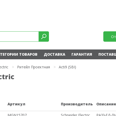
От
ТЕГОРИИ ТОВАРОВ
ДОСТАВКА
ГАРАНТИЯ
ПОСТАВ
ectric
>
Ритейл Проектная
>
Acti9 (SBI)
ctric
Артикул
Производитель
Описани
MGN15707
Schneider Electric
РАЗЪЕД-ЛЬ