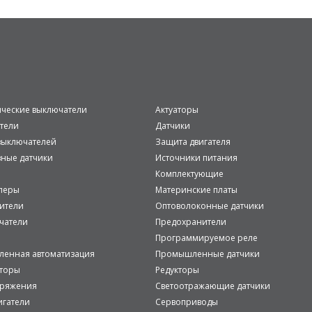
ические выключатели
Актуаторы
тели
Датчики
ыключателей
Защита двигателя
вные датчики
Источники питания
Комплектующие
леры
Материнские платы
ители
Оптоволоконные датчики
чатели
Предохранители
Программируемое реле
енная автоматизация
Промышленные датчики
аторы
Редукторы
пряжения
Светоотражающие датчики
игатели
Сервоприводы