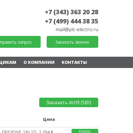
+7 (343) 363 20 28
+7 (499) 444 38 35
mail@plc-electro.ru
править запрос
Заказать звонок
ЩИКАМ
О КОМПАНИИ
КОНТАКТЫ
Заказать Acti9 (SBI)
е
Цена
Купить
 ПРЕДОХР. SBI 1П 14X5
2 294 ₽