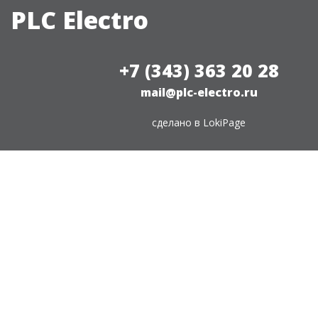
PLC Electro
+7 (343) 363 20 28
mail@plc-electro.ru
сделано в
LokiPage