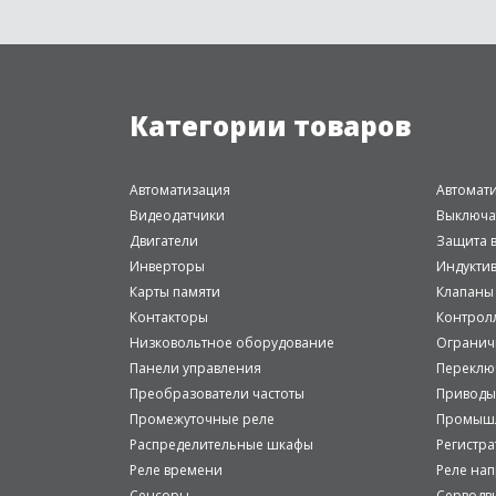
Категории товаров
Автоматизация
Автомат
Видеодатчики
Выключа
Двигатели
Защита в
Инверторы
Индукти
Карты памяти
Клапаны
Контакторы
Контрол
Низковольтное оборудование
Огранич
Панели управления
Переклю
Преобразователи частоты
Приводы
Промежуточные реле
Промышл
Распределительные шкафы
Регистр
Реле времени
Реле на
Сенсоры
Серводв