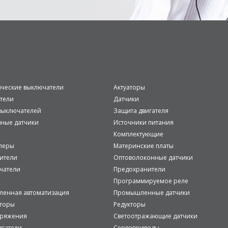
ические выключатели
Актуаторы
тели
Датчики
ыключателей
Защита двигателя
вные датчики
Источники питания
Комплектующие
леры
Материнские платы
ители
Оптоволоконные датчики
чатели
Предохранители
Программируемое реле
енная автоматизация
Промышленные датчики
аторы
Редукторы
пряжения
Светоотражающие датчики
игатели
Сервоприводы