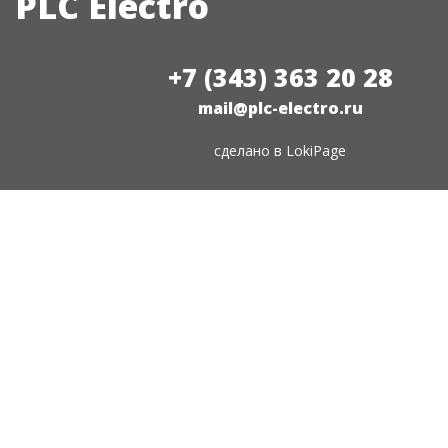
PLC Electro
+7 (343) 363 20 28
mail@plc-electro.ru
сделано в
LokiPage