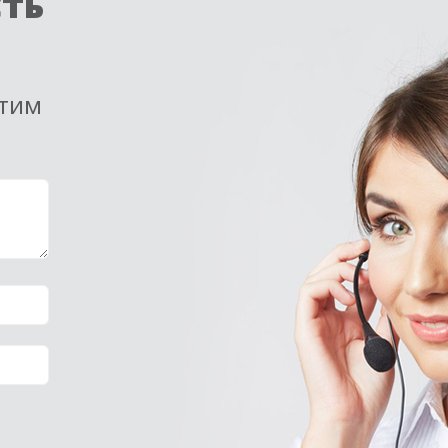
сть
етим