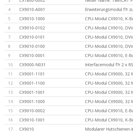
3
CX1800-0002
Neuer Name: TwinCAT P
4
CX9010-A001
Erweiterungsmodul f?r zu
5
CX9010-1000
CPU-Modul CX9010, K-Bu
6
CX9010-0102
CPU-Modul CX9010, DVI
7
CX9010-0101
CPU-Modul CX9010, DVI
8
CX9010-0100
CPU-Modul CX9010, DVI
9
CX9010-0001
CPU-Modul CX9010, E-B
10
CX9000-N031
Interfacemodul f?r 2 x R
11
CX9001-1101
CPU-Modul CX9000, 32 
12
CX9001-1100
CPU-Modul CX9000, 32 
13
CX9001-1001
CPU-Modul CX9000, 32 
14
CX9001-1000
CPU-Modul CX9000, 32 
15
CX9010-0002
CPU-Modul CX9010, E-B
16
CX9010-1001
CPU-Modul CX9010, K-B
17
CX9010
Modularer Hutschienen-I