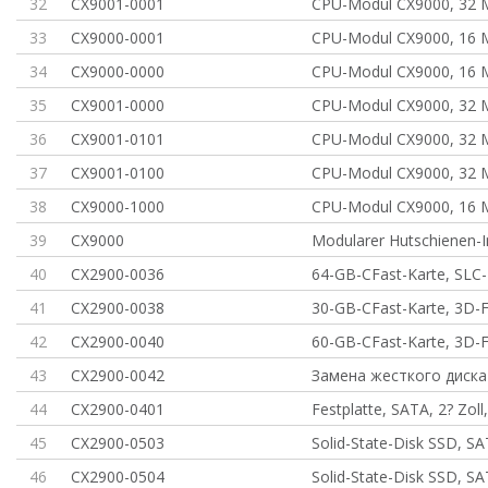
32
CX9001-0001
CPU-Modul CX9000, 32 
33
CX9000-0001
CPU-Modul CX9000, 16 
34
CX9000-0000
CPU-Modul CX9000, 16 
35
CX9001-0000
CPU-Modul CX9000, 32 
36
CX9001-0101
CPU-Modul CX9000, 32 
37
CX9001-0100
CPU-Modul CX9000, 32 
38
CX9000-1000
CPU-Modul CX9000, 16 
39
CX9000
Modularer Hutschienen-I
40
CX2900-0036
64-GB-CFast-Karte, SLC-
41
CX2900-0038
30-GB-CFast-Karte, 3D-F
42
CX2900-0040
60-GB-CFast-Karte, 3D-F
43
CX2900-0042
Замена жесткого диска
44
CX2900-0401
Festplatte, SATA, 2? Zoll
45
CX2900-0503
Solid-State-Disk SSD, S
46
CX2900-0504
Solid-State-Disk SSD, S