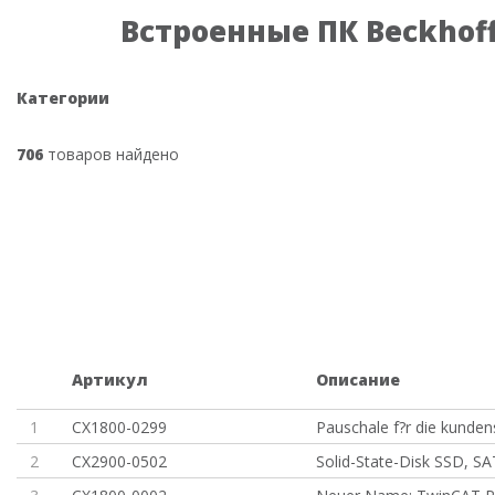
Встроенные ПК Beckhof
Категории
706
товаров найдено
Артикул
Описание
1
CX1800-0299
Pauschale f?r die kunden
2
CX2900-0502
Solid-State-Disk SSD, S