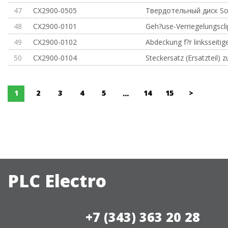
47
CX2900-0505
Твердотельный диск Sol
48
CX2900-0101
Geh?use-Verriegelungscli
49
CX2900-0102
Abdeckung f?r linksseiti
50
CX2900-0104
Steckersatz (Ersatzteil) z
1
2
3
4
5
14
15
>
...
PLC Electro
+7 (343) 363 20 28