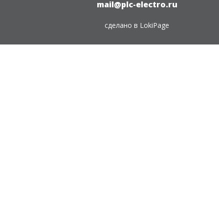
mail@plc-electro.ru
сделано в
LokiPage