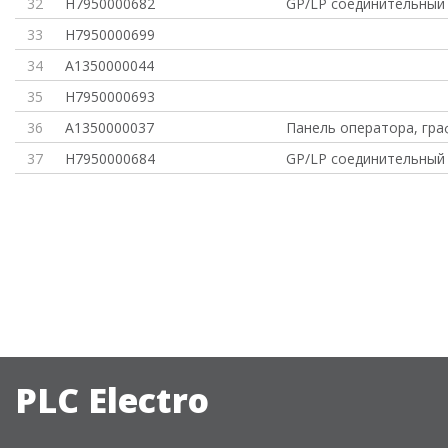
32
H7950000682
GP/LP соединительный 
33
H7950000699
34
A1350000044
35
H7950000693
36
A1350000037
Панель оператора, гра
37
H7950000684
GP/LP соединительный 
PLC Electro