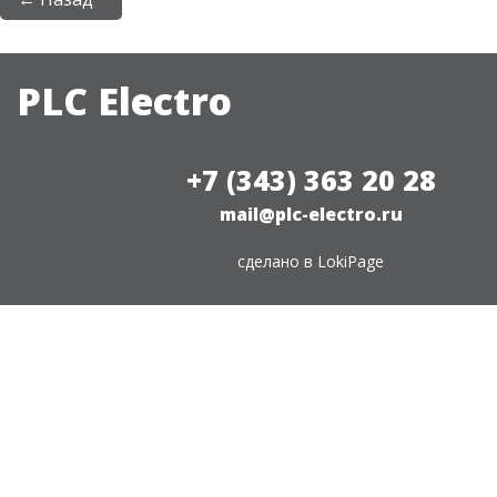
PLC Electro
+7 (343) 363 20 28
mail@plc-electro.ru
сделано в
LokiPage