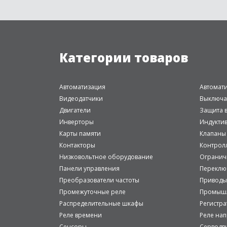
Категории товаров
Автоматизация
Автомат
Видеодатчики
Выключа
Двигатели
Защита в
Инверторы
Индукти
Карты памяти
Клапаны
Контакторы
Контрол
Низковольтное оборудование
Огранич
Панели управления
Переклю
Преобразователи частоты
Приводы
Промежуточные реле
Промышл
Распределительные шкафы
Регистр
Реле времени
Реле на
Сенсоры
Серводв