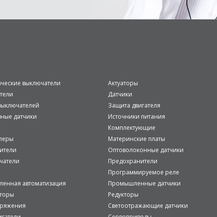
ические выключатели
Актуаторы
тели
Датчики
ыключателей
Защита двигателя
вные датчики
Источники питания
Комплектующие
леры
Материнские платы
ители
Оптоволоконные датчики
чатели
Предохранители
Программируемое реле
енная автоматизация
Промышленные датчики
аторы
Редукторы
пряжения
Светоотражающие датчики
игатели
Сервоприводы