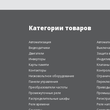
Категории товаров
Автоматизация
Автомат
Видеодатчики
Выключа
Двигатели
Защита в
Инверторы
Индукти
Карты памяти
Клапаны
Контакторы
Контрол
Низковольтное оборудование
Огранич
Панели управления
Переклю
Преобразователи частоты
Приводы
Промежуточные реле
Промышл
Распределительные шкафы
Регистр
Реле времени
Реле на
Сенсоры
Серводв