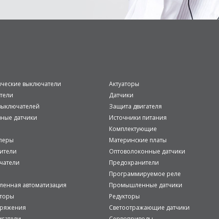
ические выключатели
Актуаторы
тели
Датчики
ыключателей
Защита двигателя
вные датчики
Источники питания
Комплектующие
леры
Материнские платы
ители
Оптоволоконные датчики
чатели
Предохранители
Программируемое реле
енная автоматизация
Промышленные датчики
аторы
Редукторы
пряжения
Светоотражающие датчики
игатели
Сервоприводы