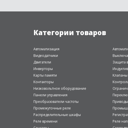
Категории товаров
Автоматизация
Автомат
Видеодатчики
Выключа
Двигатели
Защита в
Инверторы
Индукти
Карты памяти
Клапаны
Контакторы
Контрол
Низковольтное оборудование
Огранич
Панели управления
Переклю
Преобразователи частоты
Приводы
Промежуточные реле
Промышл
Распределительные шкафы
Регистр
Реле времени
Реле на
Сенсоры
Серводв