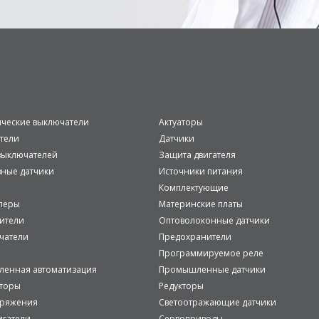
ические выключатели
Актуаторы
тели
Датчики
ыключателей
Защита двигателя
вные датчики
Источники питания
Комплектующие
леры
Материнские платы
ители
Оптоволоконные датчики
чатели
Предохранители
Программируемое реле
енная автоматизация
Промышленные датчики
аторы
Редукторы
пряжения
Светоотражающие датчики
игатели
Сервоприводы